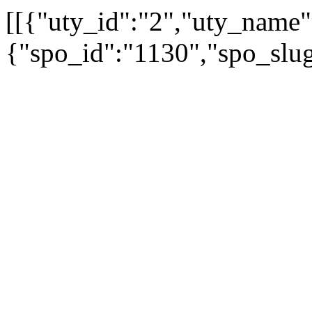
[[{"uty_id":"2","uty_name":
{"spo_id":"1130","spo_slug